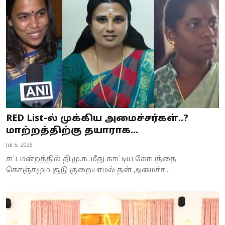
Business
Crime
Tamilnadu
National
World
RED List-ல் முக்கிய அமைச்சர்கள்..?
Astrology
மாற்றத்திற்கு தயாராக...
Jul 5, 2026
Spirituality
சட்டமன்றத்தில் தி.மு.க. மீது காட்டிய கோபத்தை
Weather
கொஞ்சமும் சூடு குறையாமல் தன் அமைச்ச...
Politics