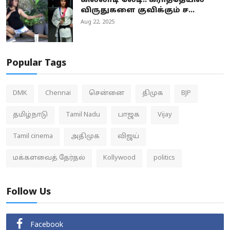
கில்லாடி லேடி.. கராத்தேயில்
விருதுகளை குவிக்கும் ச...
Aug 22, 2025
Popular Tags
DMK
Chennai
சென்னை
திமுக
BJP
தமிழ்நாடு
Tamil Nadu
பாஜக
Vijay
Tamil cinema
அதிமுக
விஜய்
மக்களவைத் தேர்தல்
Kollywood
politics
Follow Us
Facebook