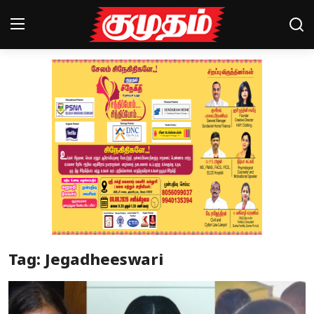
Home
Magazines
Games
Cinema
Videos
Health
Tag: Jegadheeswari
Sports
Special Story