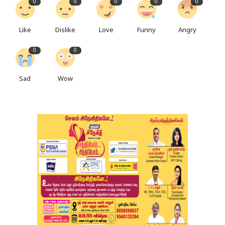
0
0
0
0
0
Like
Dislike
Love
Funny
Angry
0
0
Sad
Wow