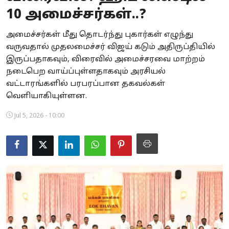
10 அமைச்சர்கள்..?
Business
அமைச்சர்கள் மீது தொடர்ந்து புகார்கள் எழுந்து
Crime
வருவதால் முதலமைச்சர் விஜய் கடும் அதிருப்தியில்
இருப்பதாகவும், விரைவில் அமைச்சரவை மாற்றம்
Tamilnadu
நடைபெற வாய்ப்புள்ளதாகவும் அரசியல்
National
வட்டாரங்களில் பரபரப்பான தகவல்கள்
வெளியாகியுள்ளன.
World
Jul 5, 2026 - 10:00
Astrology
Spirituality
Weather
Politics