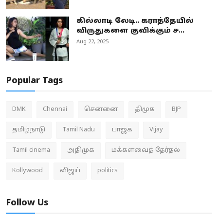
கில்லாடி லேடி.. கராத்தேயில்
விருதுகளை குவிக்கும் ச...
Aug 22, 2025
Popular Tags
DMK
Chennai
சென்னை
திமுக
BJP
தமிழ்நாடு
Tamil Nadu
பாஜக
Vijay
Tamil cinema
அதிமுக
மக்களவைத் தேர்தல்
Kollywood
விஜய்
politics
Follow Us