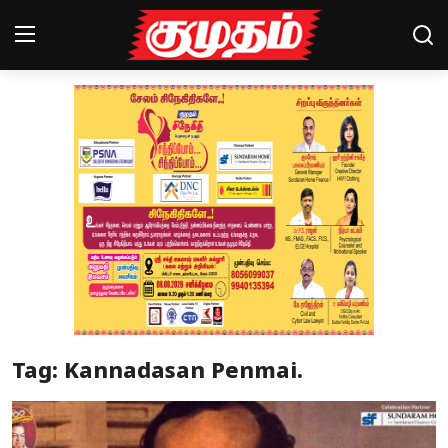
Home
Magazines
Games
Cinema
Videos
Health
Tag: Kannadasan Penmai.
Sports
Special Story