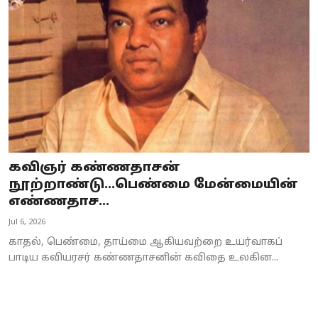
Business
Crime
Tamilnadu
National
World
கவிஞர் கண்ணதாசன்
Astrology
நூற்றாண்டு...பெண்மை மேன்மையின்
எண்ணதாச...
Spirituality
Jul 6, 2026
Weather
காதல், பெண்மை, தாய்மை ஆகியவற்றை உயர்வாகப்
பாடிய கவியரசர் கண்ணதாசனின் கவிதை உலகின...
Politics