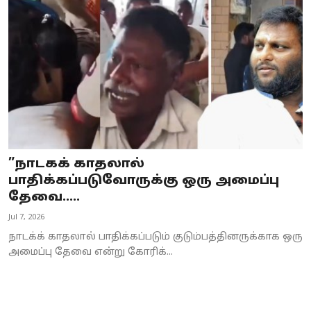
Business
Crime
Tamilnadu
National
World
”நாடகக் காதலால்
Astrology
பாதிக்கப்படுவோருக்கு ஒரு அமைப்பு
தேவை.....
Spirituality
Jul 7, 2026
Weather
நாடக்க் காதலால் பாதிக்கப்படும் குடும்பத்தினருக்காக ஒரு
அமைப்பு தேவை என்று கோரிக்...
Politics