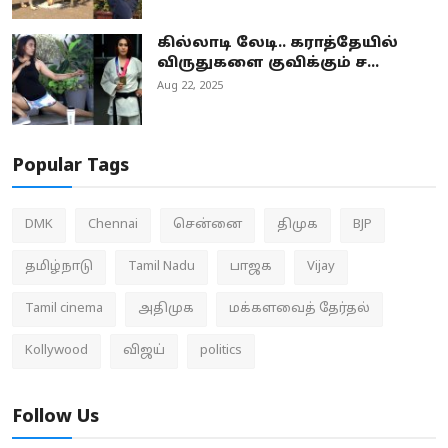
கில்லாடி லேடி.. கராத்தேயில்
விருதுகளை குவிக்கும் ச...
Aug 22, 2025
Popular Tags
DMK
Chennai
சென்னை
திமுக
BJP
தமிழ்நாடு
Tamil Nadu
பாஜக
Vijay
Tamil cinema
அதிமுக
மக்களவைத் தேர்தல்
Kollywood
விஜய்
politics
Follow Us