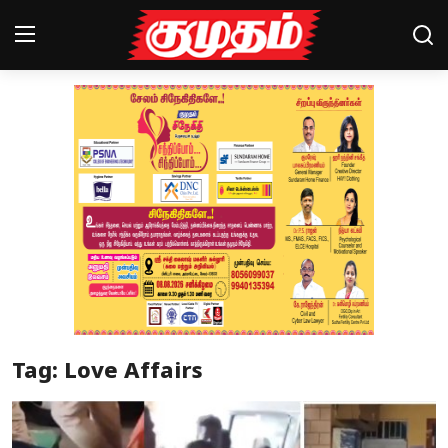
Home
Magazines
Games
Cinema
Videos
Health
Tag: Love Affairs
Sports
Special Story