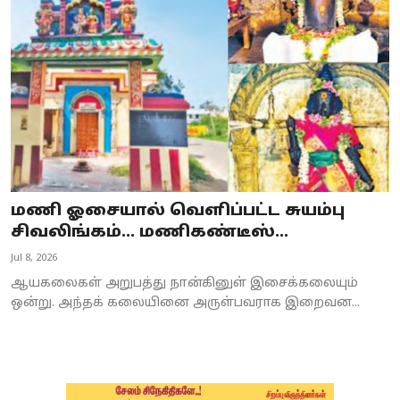
Business
Crime
Tamilnadu
National
World
மணி ஓசையால் வெளிப்பட்ட சுயம்பு
Astrology
சிவலிங்கம்... மணிகண்டீஸ்...
Jul 8, 2026
Spirituality
ஆயகலைகள் அறுபத்து நான்கினுள் இசைக்கலையும்
Weather
ஒன்று. அந்தக் கலையினை அருள்பவராக இறைவன...
Politics