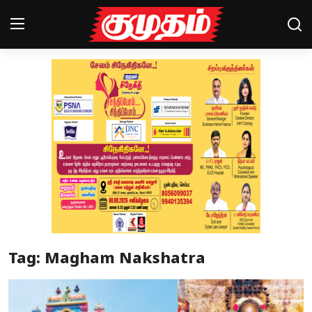
Home
Magazines
Games
Cinema
Videos
Health
Tag: Magham Nakshatra
Sports
Special Story