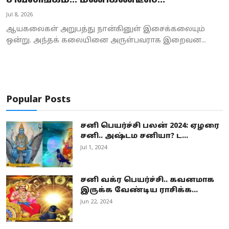
சிவலிங்கம்... மணிகண்டீஸ்...
Business
Jul 8, 2026
ஆயகலைகள் அறுபத்து நான்கினுள் இசைக்கலையும்
Crime
ஒன்று. அந்தக் கலையினை அருள்பவராக இறைவன...
Tamilnadu
National
Popular Posts
World
சனி பெயர்ச்சி பலன் 2024: ஏழரை
Astrology
சனி.. அஷ்டம சனியா? ட...
Jul 1, 2024
Spirituality
Weather
சனி வக்ர பெயர்ச்சி.. கவனமாக
இருக்க வேண்டிய ராசிக்க...
Politics
Jun 22, 2024