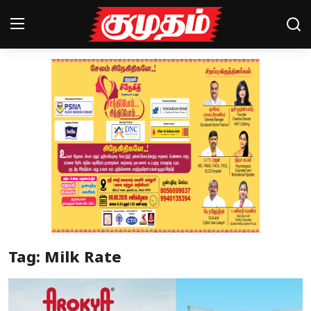
Home
Magazines
Games
Cinema
Videos
Health
Tag: Milk Rate
Sports
Special Story