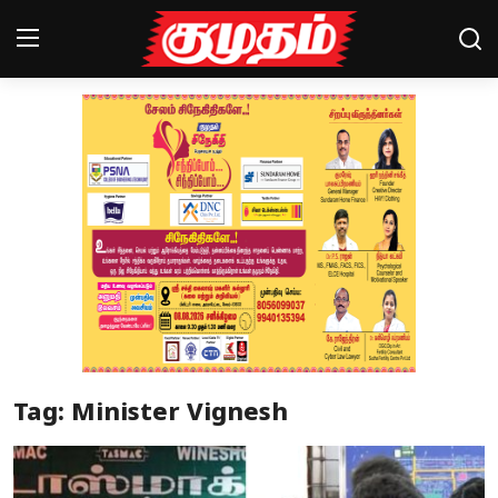
Home
Magazines
Games
Cinema
Videos
Health
Tag: Minister Vignesh
Sports
Special Story