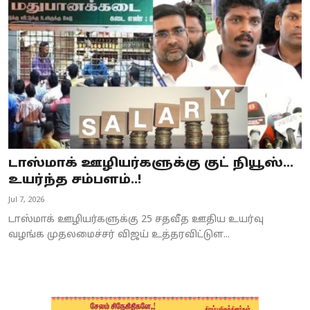
Business
Crime
Tamilnadu
National
World
டாஸ்மாக் ஊழியர்களுக்கு குட் நியூஸ்…
Astrology
உயர்ந்த சம்பளம்..!
Jul 7, 2026
Spirituality
டாஸ்மாக் ஊழியர்களுக்கு 25 சதவீத ஊதிய உயர்வு
Weather
வழங்க முதலமைச்சர் விஜய் உத்தரவிட்டுள...
Politics