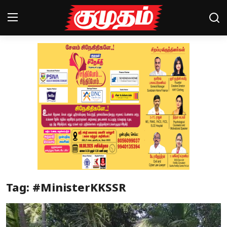
Home
Magazines
Games
Cinema
Videos
Health
Tag: #MinisterKKSSR
Sports
Special Story