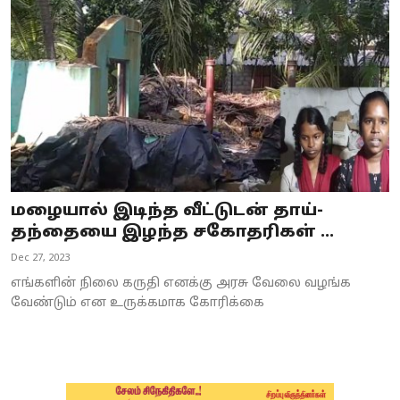
Business
Crime
Tamilnadu
National
World
மழையால் இடிந்த வீட்டுடன் தாய்-
Astrology
தந்தையை இழந்த சகோதரிகள் ...
Dec 27, 2023
Spirituality
எங்களின் நிலை கருதி எனக்கு அரசு வேலை வழங்க
Weather
வேண்டும் என உருக்கமாக கோரிக்கை
Politics