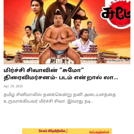
Business
Crime
Tamilnadu
National
World
மிர்ச்சி சிவாவின் ”சுமோ”
Astrology
திரைவிமர்சனம்- படம் என்றால் லா...
Apr 29, 2025
Spirituality
தமிழ் சினிமாவில் தனக்கென்று தனி அடையளத்தை
Weather
உருவாக்கியவர் மிர்ச்சி சிவா. இவரது நடி...
Politics