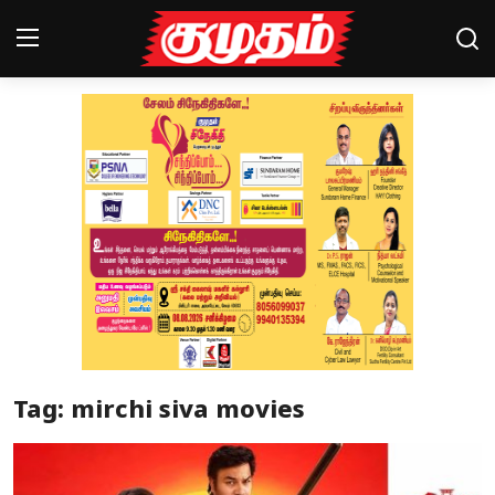
Home
Magazines
Games
Cinema
Videos
Health
Tag: mirchi siva movies
Sports
Special Story