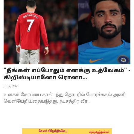
Business
Crime
Tamilnadu
National
World
"நீங்கள் எப்போதும் எனக்கு உத்வேகம்" -
Astrology
கிறிஸ்டியானோ ரொனா...
Jul 7, 2026
Spirituality
உலகக் கோப்பை கால்பந்து தொடரில் போர்ச்சுகல் அணி
Weather
வெளியேறியதையடுத்து, நட்சத்திர வீர...
Politics