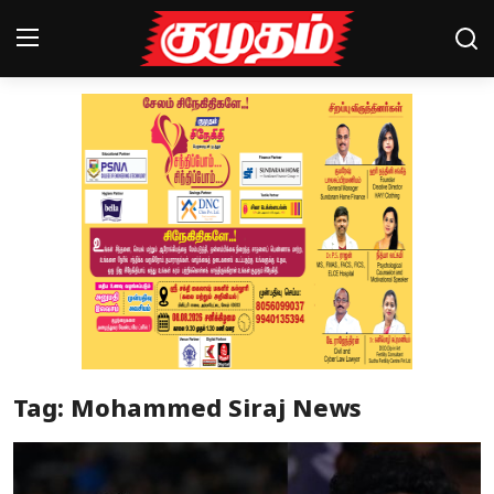
Home
Magazines
Games
Cinema
Videos
Health
Tag: Mohammed Siraj News
Sports
Special Story