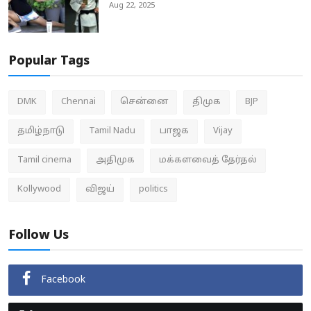
Aug 22, 2025
Popular Tags
DMK
Chennai
சென்னை
திமுக
BJP
தமிழ்நாடு
Tamil Nadu
பாஜக
Vijay
Tamil cinema
அதிமுக
மக்களவைத் தேர்தல்
Kollywood
விஜய்
politics
Follow Us
Facebook