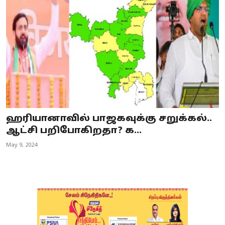
Business
Crime
Tamilnadu
National
World
ஹரியானாவில் பாஜகவுக்கு சறுக்கல்..
Astrology
ஆட்சி பறிபோகிறதா? க...
May 9, 2024
Spirituality
Weather
Politics