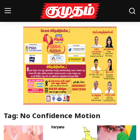
Home
Magazines
Games
Cinema
Videos
Health
Tag: No Confidence Motion
Sports
Special Story