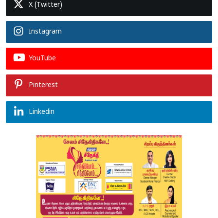
X (Twitter)
Instagram
YouTube
Pinterest
Linkedin