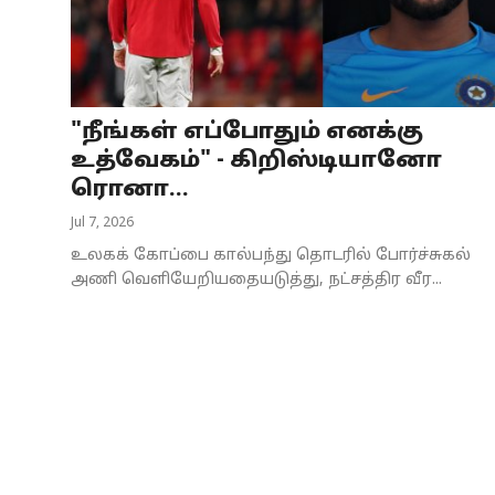
Business
Crime
"நீங்கள் எப்போதும் எனக்கு
Tamilnadu
உத்வேகம்" - கிறிஸ்டியானோ
National
ரொனா...
Jul 7, 2026
World
உலகக் கோப்பை கால்பந்து தொடரில் போர்ச்சுகல்
Astrology
அணி வெளியேறியதையடுத்து, நட்சத்திர வீர...
Spirituality
Weather
Politics