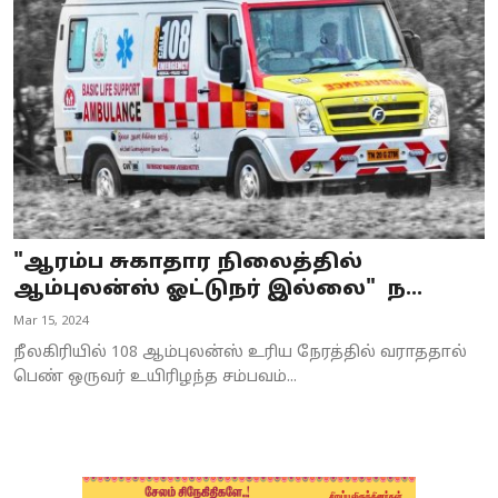
Business
Crime
Tamilnadu
National
World
"ஆரம்ப சுகாதார நிலைத்தில்
Astrology
ஆம்புலன்ஸ் ஓட்டுநர் இல்லை" ந...
Mar 15, 2024
Spirituality
நீலகிரியில் 108 ஆம்புலன்ஸ் உரிய நேரத்தில் வராததால்
Weather
பெண் ஒருவர் உயிரிழந்த சம்பவம்...
Politics