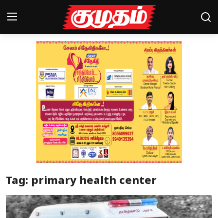
Home
Magazines
Games
Cinema
Videos
Health
Tag: primary health center
Sports
Special Story