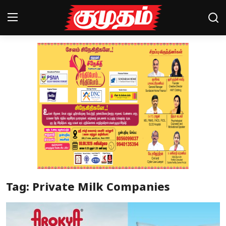
Home
Magazines
Games
Cinema
Videos
Health
Tag: Private Milk Companies
Sports
Special Story