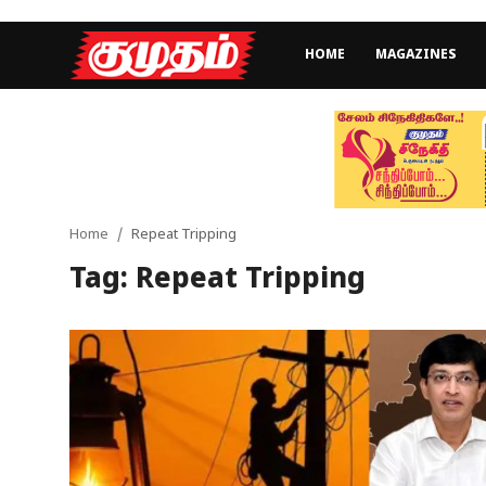
HOME
MAGAZINES
Home
Magazines
Games
Home
Repeat Tripping
Tag: Repeat Tripping
Cinema
Videos
Health
Sports
Special Story