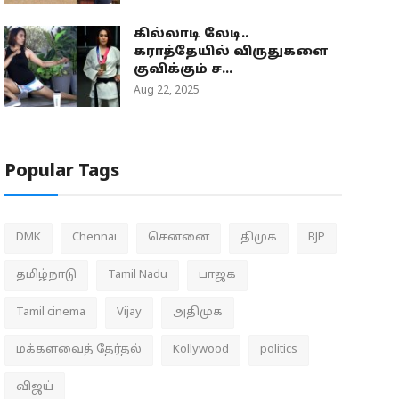
கில்லாடி லேடி..
கராத்தேயில் விருதுகளை
குவிக்கும் ச...
Aug 22, 2025
Popular Tags
DMK
Chennai
சென்னை
திமுக
BJP
தமிழ்நாடு
Tamil Nadu
பாஜக
Tamil cinema
Vijay
அதிமுக
மக்களவைத் தேர்தல்
Kollywood
politics
விஜய்