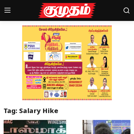
Home
Magazines
Games
Cinema
Videos
Health
Tag: Salary Hike
Sports
Special Story