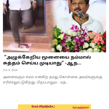
Business
Crime
Tamilnadu
National
World
“அழுக்கேறிய மூளையை நம்மால்
Astrology
சுத்தம் செய்ய முடியாது” -ஆந...
Oct 9, 2024
Spirituality
அனைவரும் சமம் என்கிற நமது கொள்கை அவர்களுக்கு
Weather
எரிச்சலூட்டுகிறது. பிறப்பாலும் - மத...
Politics