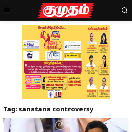
Home
Magazines
Games
Cinema
Videos
Health
Tag: sanatana controversy
Sports
Special Story