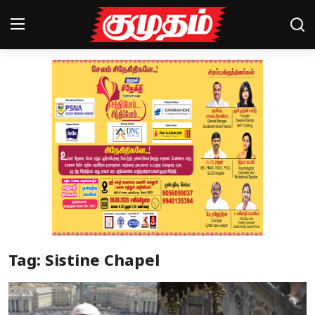
Home
Magazines
Games
Cinema
Videos
Health
Tag: Sistine Chapel
Sports
Special Story