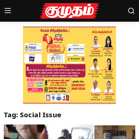
Home
Magazines
Games
Cinema
Videos
Health
Tag: Social Issue
Sports
Special Story