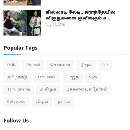
கில்லாடி லேடி.. கராத்தேயில்
விருதுகளை குவிக்கும் ச...
Aug 22, 2025
Popular Tags
DMK
Chennai
சென்னை
திமுக
BJP
தமிழ்நாடு
Tamil Nadu
பாஜக
Vijay
Tamil cinema
அதிமுக
மக்களவைத் தேர்தல்
Kollywood
விஜய்
politics
Follow Us