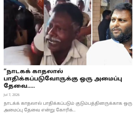
Business
Crime
Tamilnadu
National
World
”நாடகக் காதலால்
Astrology
பாதிக்கப்படுவோருக்கு ஒரு அமைப்பு
தேவை.....
Spirituality
Jul 7, 2026
Weather
நாடக்க் காதலால் பாதிக்கப்படும் குடும்பத்தினருக்காக ஒரு
அமைப்பு தேவை என்று கோரிக்...
Politics