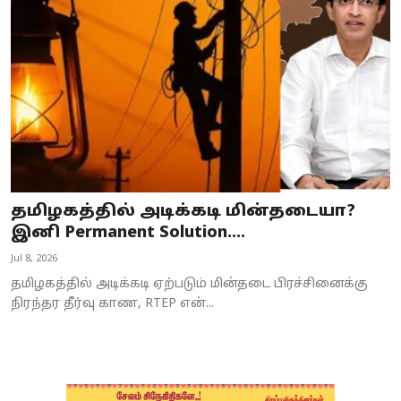
Business
Crime
Tamilnadu
National
World
தமிழகத்தில் அடிக்கடி மின்தடையா?
Astrology
இனி Permanent Solution....
Jul 8, 2026
Spirituality
தமிழகத்தில் அடிக்கடி ஏற்படும் மின்தடை பிரச்சினைக்கு
Weather
நிரந்தர தீர்வு காண, RTEP என்...
Politics