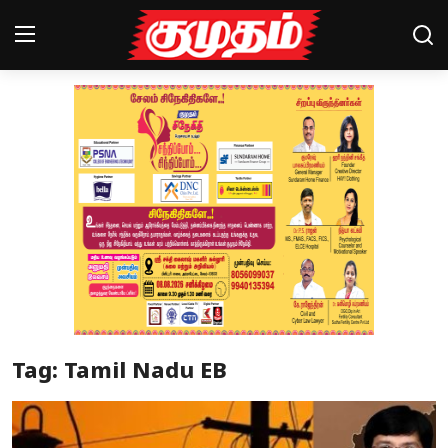
Home
Magazines
Games
Cinema
Videos
Health
Tag: Tamil Nadu EB
Sports
Special Story