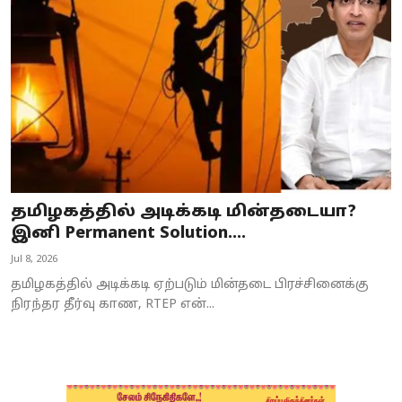
Business
Crime
Tamilnadu
National
World
தமிழகத்தில் அடிக்கடி மின்தடையா?
Astrology
இனி Permanent Solution....
Jul 8, 2026
Spirituality
தமிழகத்தில் அடிக்கடி ஏற்படும் மின்தடை பிரச்சினைக்கு
Weather
நிரந்தர தீர்வு காண, RTEP என்...
Politics