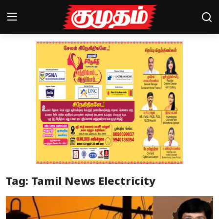
Home
Magazines
Games
Cinema
Videos
Health
Tag: Tamil News Electricity
Sports
Special Story