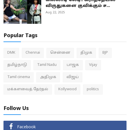
கில்லாடி லேடி.. கராத்தேயில்
விருதுகளை குவிக்கும் ச...
Aug 22, 2025
Popular Tags
DMK
Chennai
சென்னை
திமுக
BJP
தமிழ்நாடு
Tamil Nadu
பாஜக
Vijay
Tamil cinema
அதிமுக
விஜய்
மக்களவைத் தேர்தல்
Kollywood
politics
Follow Us
Facebook