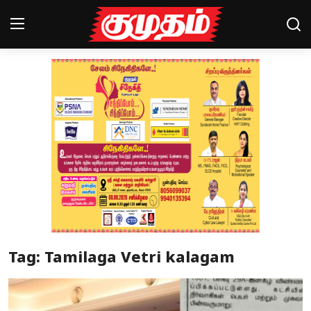
Home
Magazines
Games
Cinema
Videos
Health
Tag: Tamilaga Vetri kalagam
Sports
Special Story