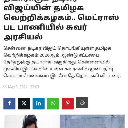
விஜய்யின் தமிழக
Business
வெற்றிக்கழகம்.. மெட்ராஸ்
Crime
பட பாணியில் சுவர்
Tamilnadu
அரசியல்
National
சென்னை: நடிகர் விஜய் தொடங்கியுள்ள தமிழக
வெற்றிக்கழகம் 2026ஆம் ஆண்டு சட்டசபை
World
தேர்தலுக்கு தயாராகி வருகிறது. சென்னையில்
முக்கிய இடங்களில் உள்ள சுவர்களில் முன்பதிவு
Astrology
செய்யும் வேலையை இப்போதே தொடங்கி விட்டனர்.
Spirituality
May 3, 2024 - 23:03
Weather
Politics