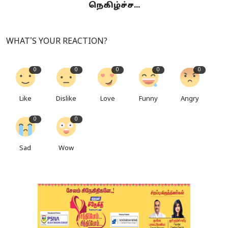
நெகிழ்ச்ச...
WHAT'S YOUR REACTION?
0
0
0
0
0
Like
Dislike
Love
Funny
Angry
0
0
Sad
Wow