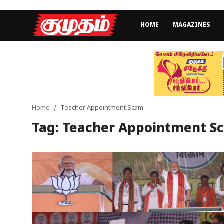
HOME
MAGAZINES
Home
Magazines
Games
Home
Teacher Appointment Scam
Tag: Teacher Appointment S
Cinema
Videos
Health
Sports
Special Story