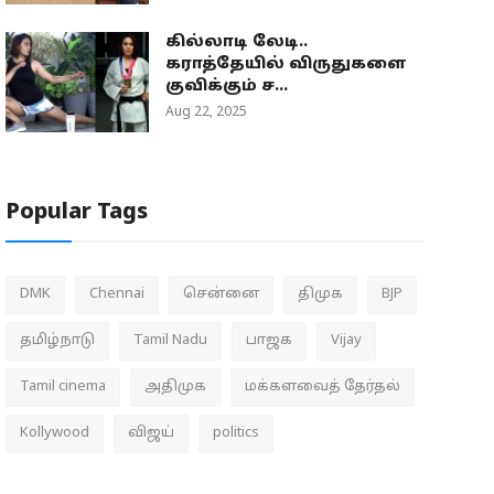
கில்லாடி லேடி..
கராத்தேயில் விருதுகளை
குவிக்கும் ச...
Aug 22, 2025
Popular Tags
DMK
Chennai
சென்னை
திமுக
BJP
தமிழ்நாடு
Tamil Nadu
பாஜக
Vijay
Tamil cinema
அதிமுக
மக்களவைத் தேர்தல்
Kollywood
விஜய்
politics