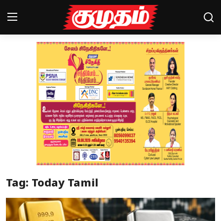
Home
Magazines
Games
Cinema
Videos
Health
Tag: Today Tamil
Sports
Special Story