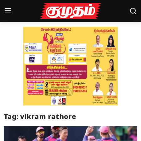
Home
Magazines
Games
Cinema
Videos
Health
Tag: vikram rathore
Sports
Special Story