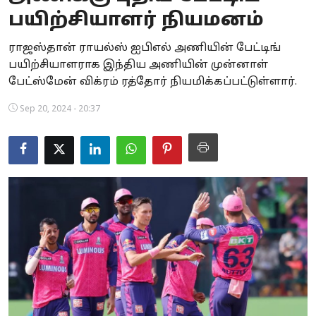
பயிற்சியாளர் நியமனம்
Business
ராஜஸ்தான் ராயல்ஸ் ஐபிஎல் அணியின் பேட்டிங்
Crime
பயிற்சியாளராக இந்திய அணியின் முன்னாள்
பேட்ஸ்மேன் விக்ரம் ரத்தோர் நியமிக்கப்பட்டுள்ளார்.
Tamilnadu
Sep 20, 2024 - 20:37
National
World
Astrology
Spirituality
Weather
Politics