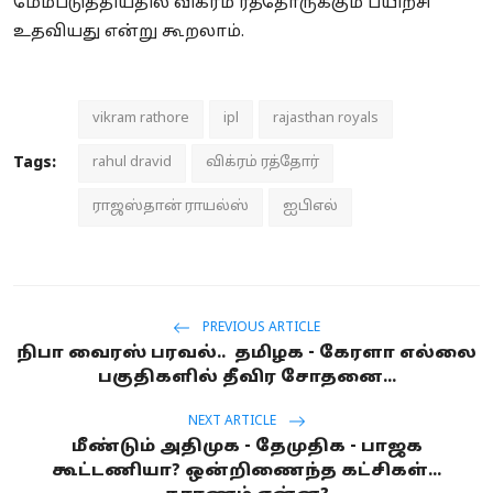
மேம்படுத்தியதில் விக்ரம் ரத்தோருக்கும் பயிற்சி
உதவியது என்று கூறலாம்.
vikram rathore
ipl
rajasthan royals
Tags:
rahul dravid
விக்ரம் ரத்தோர்
ராஜஸ்தான் ராயல்ஸ்
ஐபிஎல்
PREVIOUS ARTICLE
நிபா வைரஸ் பரவல்.. தமிழக - கேரளா எல்லை
பகுதிகளில் தீவிர சோதனை...
NEXT ARTICLE
மீண்டும் அதிமுக - தேமுதிக - பாஜக
கூட்டணியா? ஒன்றிணைந்த கட்சிகள்...