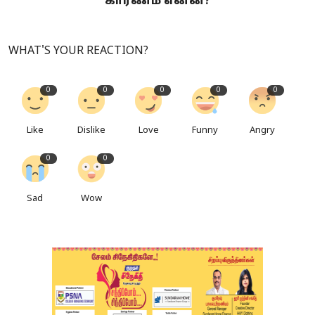
காரணம் என்ன?
WHAT'S YOUR REACTION?
0
0
0
0
0
Like
Dislike
Love
Funny
Angry
0
0
Sad
Wow