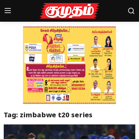
Home
Magazines
Games
Cinema
Videos
Health
Tag: zimbabwe t20 series
Sports
Special Story