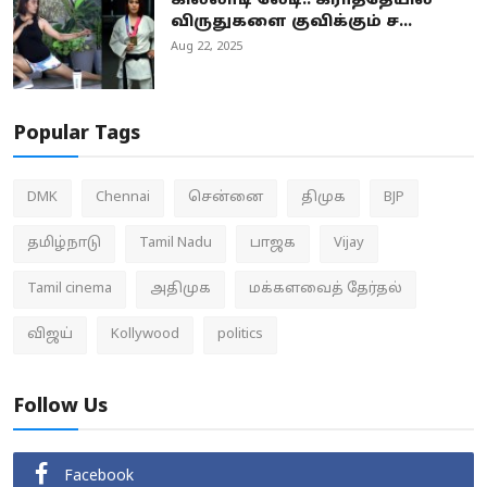
கில்லாடி லேடி.. கராத்தேயில்
விருதுகளை குவிக்கும் ச...
Aug 22, 2025
Popular Tags
DMK
Chennai
சென்னை
திமுக
BJP
தமிழ்நாடு
Tamil Nadu
பாஜக
Vijay
Tamil cinema
அதிமுக
மக்களவைத் தேர்தல்
விஜய்
Kollywood
politics
Follow Us
Facebook