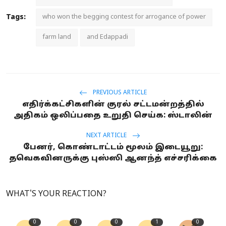
Tags:
who won the begging contest for arrogance of power
farm land
and Edappadi
PREVIOUS ARTICLE
எதிர்க்கட்சிகளின் குரல் சட்டமன்றத்தில்
அதிகம் ஒலிப்பதை உறுதி செய்க: ஸ்டாலின்
NEXT ARTICLE
பேனர், கொண்டாட்டம் மூலம் இடையூறு:
தவெகவினருக்கு புஸ்ஸி ஆனந்த் எச்சரிக்கை
WHAT'S YOUR REACTION?
0
0
0
1
0