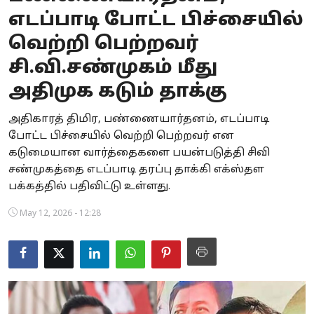
எடப்பாடி போட்ட பிச்சையில்
Business
வெற்றி பெற்றவர்
Crime
சி.வி.சண்முகம் மீது
Tamilnadu
அதிமுக கடும் தாக்கு
National
அதிகாரத் திமிர, பண்ணையார்தனம், எடப்பாடி
போட்ட பிச்சையில் வெற்றி பெற்றவர் என
World
கடுமையான வார்த்தைகளை பயன்படுத்தி சிவி
சண்முகத்தை எடப்பாடி தரப்பு தாக்கி எக்ஸ்தள
Astrology
பக்கத்தில் பதிவிட்டு உள்ளது.
Spirituality
May 12, 2026 - 12:28
Weather
Politics