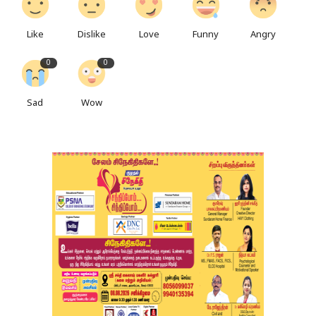
Like
Dislike
Love
Funny
Angry
0
0
Sad
Wow