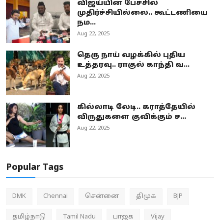
விஜய்யின் பேச்சில்
முதிர்ச்சியில்லை.. கூட்டணியை
நம...
Aug 22, 2025
தெரு நாய் வழக்கில் புதிய
உத்தரவு.. ராகுல் காந்தி வ...
Aug 22, 2025
கில்லாடி லேடி.. கராத்தேயில்
விருதுகளை குவிக்கும் ச...
Aug 22, 2025
Popular Tags
DMK
Chennai
சென்னை
திமுக
BJP
தமிழ்நாடு
Tamil Nadu
பாஜக
Vijay