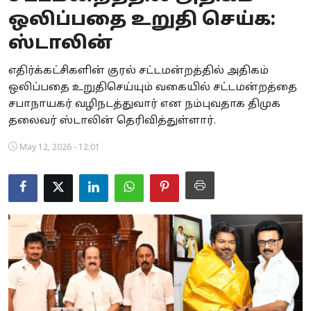
ஒலிப்பதை உறுதி செய்க:
Business
ஸ்டாலின்
Crime
எதிர்க்கட்சிகளின் குரல் சட்டமன்றத்தில் அதிகம்
Tamilnadu
ஒலிப்பதை உறுதிசெய்யும் வகையில் சட்டமன்றத்தை
சபாநாயகர் வழிநடத்துவார் என நம்புவதாக திமுக
National
தலைவர் ஸ்டாலின் தெரிவித்துள்ளார்.
World
May 12, 2026 - 12:01
Astrology
Spirituality
Weather
Politics