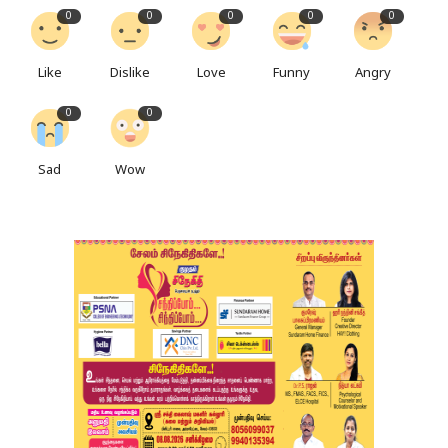
0
0
0
0
0
Like
Dislike
Love
Funny
Angry
0
0
Sad
Wow