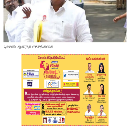
புஸ்ஸி ஆனந்த் எச்சரிக்கை