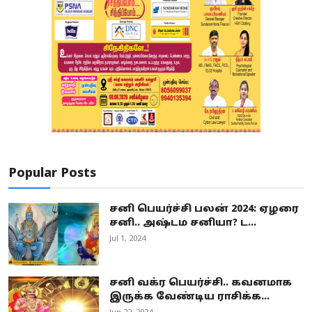
Popular Posts
சனி பெயர்ச்சி பலன் 2024: ஏழரை
சனி.. அஷ்டம சனியா? ட...
Jul 1, 2024
சனி வக்ர பெயர்ச்சி.. கவனமாக
இருக்க வேண்டிய ராசிக்க...