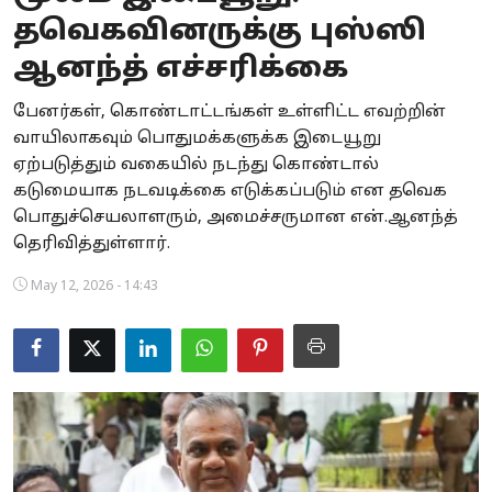
தவெகவினருக்கு புஸ்ஸி
Business
ஆனந்த் எச்சரிக்கை
Crime
பேனர்கள், கொண்டாட்டங்கள் உள்ளிட்ட எவற்றின்
Tamilnadu
வாயிலாகவும் பொதுமக்களுக்க இடையூறு
ஏற்படுத்தும் வகையில் நடந்து கொண்டால்
National
கடுமையாக நடவடிக்கை எடுக்கப்படும் என தவெக
பொதுச்செயலாளரும், அமைச்சருமான என்.ஆனந்த்
World
தெரிவித்துள்ளார்.
Astrology
May 12, 2026 - 14:43
Spirituality
Weather
Politics