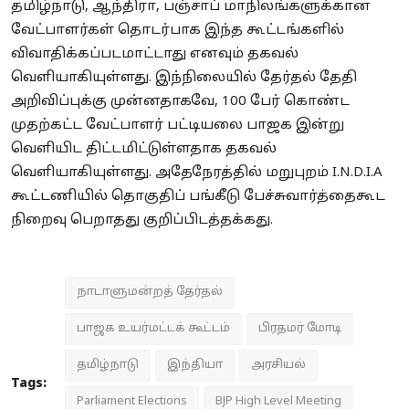
தமிழ்நாடு, ஆந்திரா, பஞ்சாப் மாநிலங்களுக்கான
வேட்பாளர்கள் தொடர்பாக இந்த கூட்டங்களில்
விவாதிக்கப்படமாட்டாது எனவும் தகவல்
வெளியாகியுள்ளது. இந்நிலையில் தேர்தல் தேதி
அறிவிப்புக்கு முன்னதாகவே, 100 பேர் கொண்ட
முதற்கட்ட வேட்பாளர் பட்டியலை பாஜக இன்று
வெளியிட திட்டமிட்டுள்ளதாக தகவல்
வெளியாகியுள்ளது. அதேநேரத்தில் மறுபுறம் I.N.D.I.A
கூட்டணியில் தொகுதிப் பங்கீடு பேச்சுவார்த்தைகூட
நிறைவு பெறாதது குறிப்பிடத்தக்கது.
நாடாளுமன்றத் தேர்தல்
பாஜக உயர்மட்டக் கூட்டம்
பிரதமர் மோடி
தமிழ்நாடு
இந்தியா
அரசியல்
Tags:
Parliament Elections
BJP High Level Meeting