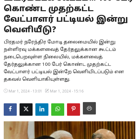
கொண்ட முதற்கட்ட
Business
வேட்பாளர் பட்டியல் இன்று
Crime
வெளியீடு?
Tamilnadu
பிரதமர் நரேந்திர மோடி தலைமையில் இன்று
நள்ளிரவு மக்களவைத் தேர்தலுக்கான கூட்டம்
National
நடைபெறவுள்ள நிலையில், மக்களவைத்
World
தேர்தலுக்கான 100 பேர் கொண்ட முதற்கட்ட
வேட்பாளர் பட்டியல் இன்றே வெளியிடப்படும் என
Astrology
தகவல் வெளியாகியுள்ளது.
Spirituality
Mar 1, 2024 - 13:01
Mar 1, 2024 - 15:16
Weather
Politics