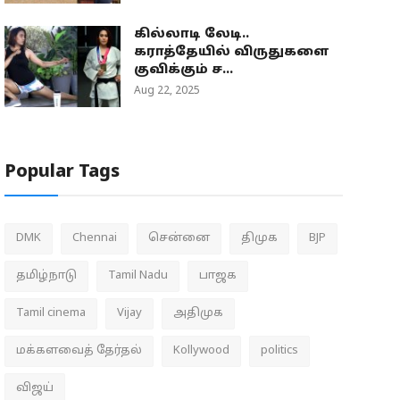
கில்லாடி லேடி..
கராத்தேயில் விருதுகளை
குவிக்கும் ச...
Aug 22, 2025
Popular Tags
DMK
Chennai
சென்னை
திமுக
BJP
தமிழ்நாடு
Tamil Nadu
பாஜக
Tamil cinema
Vijay
அதிமுக
மக்களவைத் தேர்தல்
Kollywood
politics
விஜய்