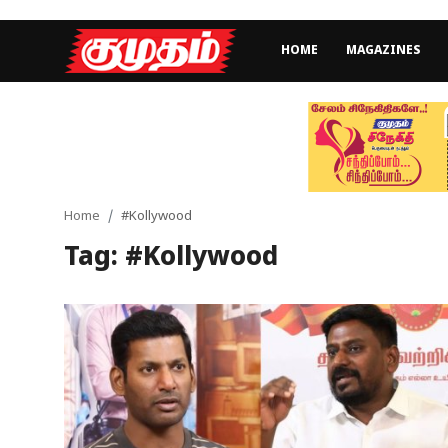
HOME
MAGAZINES
Home
Magazines
Games
Home
#Kollywood
Tag: #Kollywood
Cinema
Videos
Health
Sports
Special Story