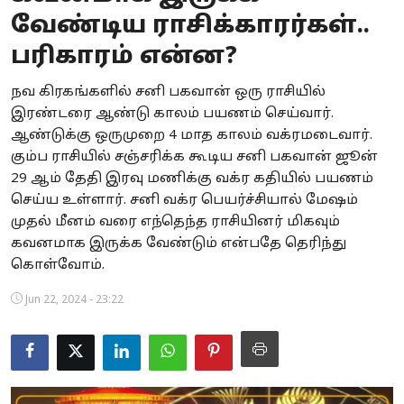
வேண்டிய ராசிக்காரர்கள்..
Business
பரிகாரம் என்ன?
Crime
நவ கிரகங்களில் சனி பகவான் ஒரு ராசியில்
Tamilnadu
இரண்டரை ஆண்டு காலம் பயணம் செய்வார்.
ஆண்டுக்கு ஒருமுறை 4 மாத காலம் வக்ரமடைவார்.
National
கும்ப ராசியில் சஞ்சரிக்க கூடிய சனி பகவான் ஜூன்
29 ஆம் தேதி இரவு மணிக்கு வக்ர கதியில் பயணம்
World
செய்ய உள்ளார். சனி வக்ர பெயர்ச்சியால் மேஷம்
முதல் மீனம் வரை எந்தெந்த ராசியினர் மிகவும்
Astrology
கவனமாக இருக்க வேண்டும் என்பதே தெரிந்து
கொள்வோம்.
Spirituality
Jun 22, 2024 - 23:22
Weather
Politics