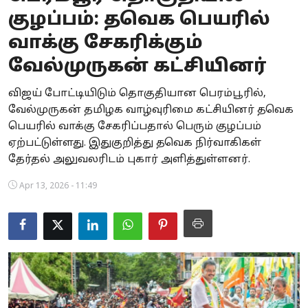
குழப்பம்: தவெக பெயரில்
Business
வாக்கு சேகரிக்கும்
Crime
வேல்முருகன் கட்சியினர்
Tamilnadu
விஜய் போட்டியிடும் தொகுதியான பெரம்பூரில்,
வேல்முருகன் தமிழக வாழ்வுரிமை கட்சியினர் தவெக
National
பெயரில் வாக்கு சேகரிப்பதால் பெரும் குழப்பம்
World
ஏற்பட்டுள்ளது. இதுகுறித்து தவெக நிர்வாகிகள்
தேர்தல் அலுவலரிடம் புகார் அளித்துள்ளனர்.
Astrology
Apr 13, 2026 - 11:49
Spirituality
Weather
Politics