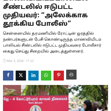
சீண்டலில் ஈடுபட்ட
Business
முதியவர்: “அலேக்காக
Crime
தூக்கிய போலீஸ்”
Tamilnadu
சென்னையில் தரமணியில் ரோட்டின் ஒரத்தில்
நண்பர்களுடன் பேசி கொண்டிருந்த மாணவியிடம்
National
பாலியல் சீண்டலில் ஈடுபட்ட முதியவரை போலீசார்
World
கைது செய்து சிறையில் அடைத்துள்ளனர்.
Mar 3, 2026 - 11:23
Astrology
Spirituality
Weather
Politics