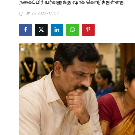
நகைப்பிரியர்களுக்கு ஷாக் கொடுத்துள்ளது.
Business
Jun 26, 2026 - 09:58
Crime
Tamilnadu
National
World
Astrology
Spirituality
Weather
Politics