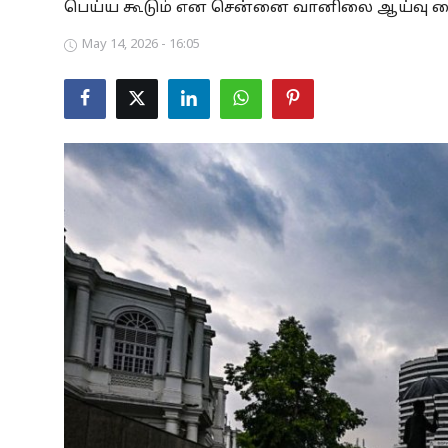
பெய்ய கூடும் என சென்னை வானிலை ஆய்வு மைய
Business
May 14, 2026 - 16:05
Crime
Tamilnadu
National
World
Astrology
Spirituality
Weather
Politics