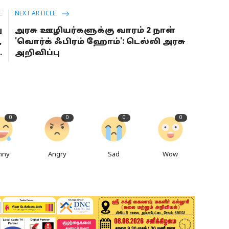
E
NEXT ARTICLE
ு
அரசு ஊழியர்களுக்கு வாரம் 2 நாள்
,
'வொர்க் ஃபிரம் ஹோம்': டெல்லி அரசு
.
அறிவிப்பு
0
0
0
0
nny
Angry
Sad
Wow