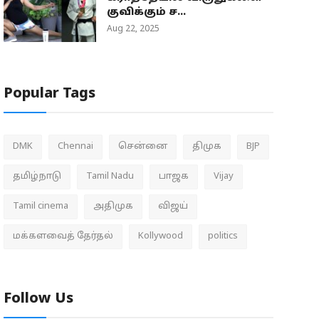
குவிக்கும் ச...
Aug 22, 2025
Popular Tags
DMK
Chennai
சென்னை
திமுக
BJP
தமிழ்நாடு
Tamil Nadu
பாஜக
Vijay
Tamil cinema
அதிமுக
விஜய்
மக்களவைத் தேர்தல்
Kollywood
politics
Follow Us