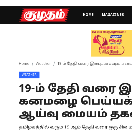
HOME
MAGAZINES
Home
Magazines
Games
Home
Weather
19-ம் தேதி வரை இடியுடன் கூடிய க
WEATHER
Cinema
19-ம் தேதி வரை இ
Videos
கனமழை பெய்யக்
Health
ஆய்வு மையம் தக
Sports
தமிழகத்தில் வரும் 19 ஆம் தேதி வரை ஒரு சி
Special Story