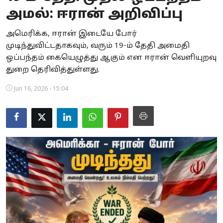
அமல்: ஈரான் அறிவிப்பு
Business
அமெரிக்க, ஈரான் இடையே போர்
Crime
முடிந்துவிட்டதாகவும், வரும் 19-ம் தேதி அமைதி
ஒப்பந்தம் கையெழுத்து ஆகும் என ஈரான் வெளியுறவு
Tamilnadu
துறை தெரிவித்துள்ளது.
National
Jun 16, 2026 - 15:04
World
Astrology
Spirituality
Weather
Politics