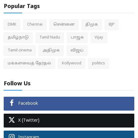
Popular Tags
DMK
Chennai
சென்னை
திமுக
BJP
தமிழ்நாடு
Tamil Nadu
பாஜக
Vijay
Tamil cinema
அதிமுக
விஜய்
மக்களவைத் தேர்தல்
Kollywood
politics
Follow Us
Facebook
X (Twitter)
Instagram