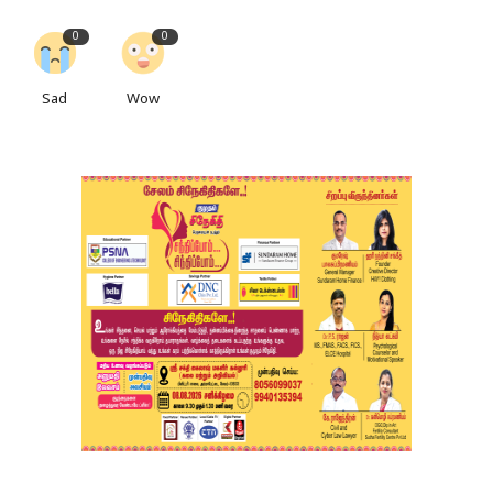
0
0
Sad
Wow