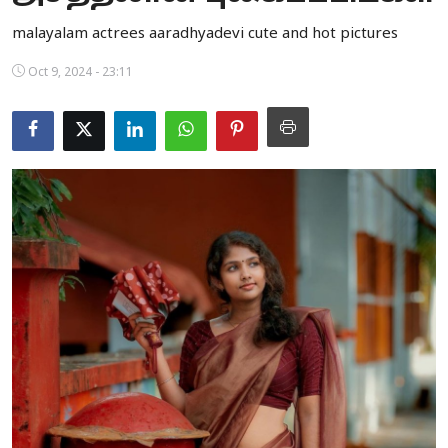
Business
malayalam actrees aaradhyadevi cute and hot pictures
Crime
Oct 9, 2024 - 23:11
Tamilnadu
National
World
Astrology
Spirituality
Weather
Politics