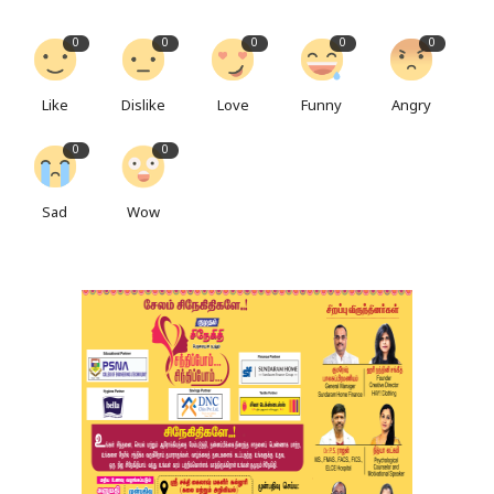
0
0
0
0
0
Like
Dislike
Love
Funny
Angry
0
0
Sad
Wow