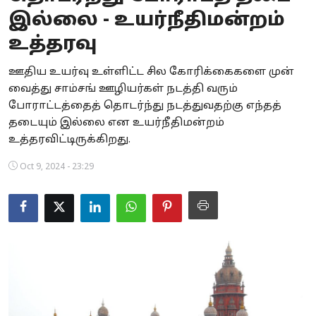
இல்லை - உயர்நீதிமன்றம்
Business
உத்தரவு
Crime
ஊதிய உயர்வு உள்ளிட்ட சில கோரிக்கைகளை முன்
Tamilnadu
வைத்து சாம்சங் ஊழியர்கள் நடத்தி வரும்
போராட்டத்தைத் தொடர்ந்து நடத்துவதற்கு எந்தத்
National
தடையும் இல்லை என உயர்நீதிமன்றம்
உத்தரவிட்டிருக்கிறது.
World
Oct 9, 2024 - 23:29
Astrology
Spirituality
Weather
Politics