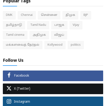
Popular Tags
DMK
Chennai
சென்னை
திமுக
BJP
தமிழ்நாடு
Tamil Nadu
பாஜக
Vijay
Tamil cinema
அதிமுக
விஜய்
மக்களவைத் தேர்தல்
Kollywood
politics
Follow Us
Facebook
X (Twitter)
Instagram