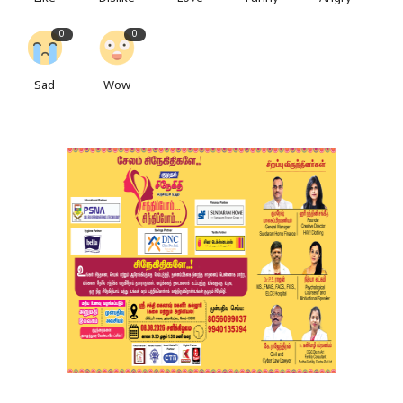
0
0
Sad
Wow