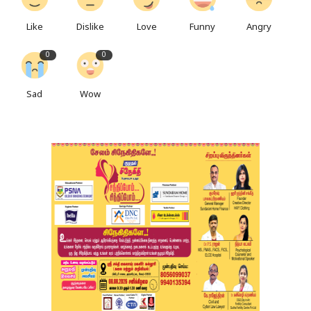
Like
Dislike
Love
Funny
Angry
0
0
Sad
Wow