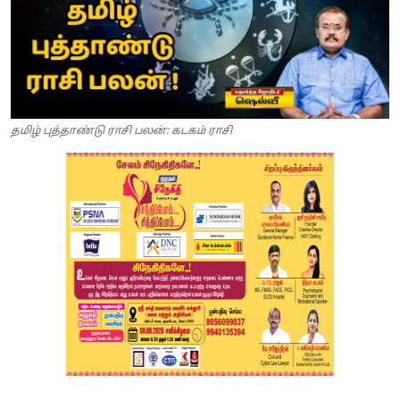
தமிழ் புத்தாண்டு ராசி பலன்: கடகம் ராசி