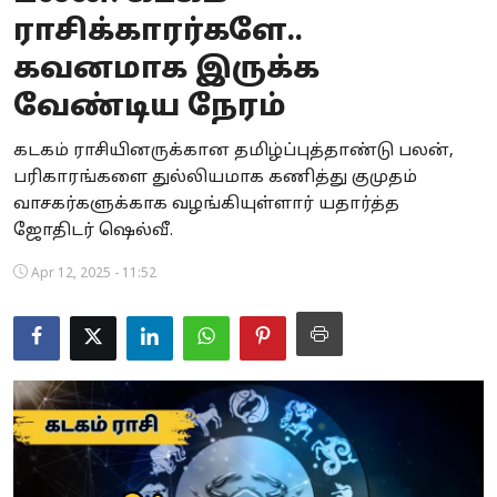
ராசிக்காரர்களே..
Business
கவனமாக இருக்க
Crime
வேண்டிய நேரம்
Tamilnadu
கடகம் ராசியினருக்கான தமிழ்ப்புத்தாண்டு பலன்,
பரிகாரங்களை துல்லியமாக கணித்து குமுதம்
National
வாசகர்களுக்காக வழங்கியுள்ளார் யதார்த்த
World
ஜோதிடர் ஷெல்வீ.
Apr 12, 2025 - 11:52
Astrology
Spirituality
Weather
Politics