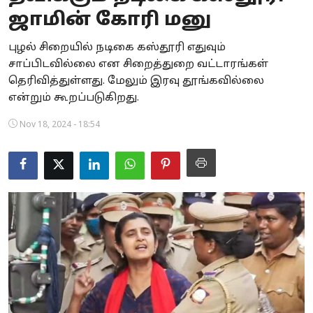
ஜாமின் கோரி மனு
Business
புழல் சிறையில் நடிகை கஸ்தூரி எதுவும்
Crime
சாப்பிடவில்லை என சிறைத்துறை வட்டாரங்கள்
தெரிவித்துள்ளது. மேலும் இரவு தூங்கவில்லை
Tamilnadu
என்றும் கூறப்படுகிறது.
National
Nov 18, 2024 - 18:54
World
Astrology
Spirituality
Weather
Politics