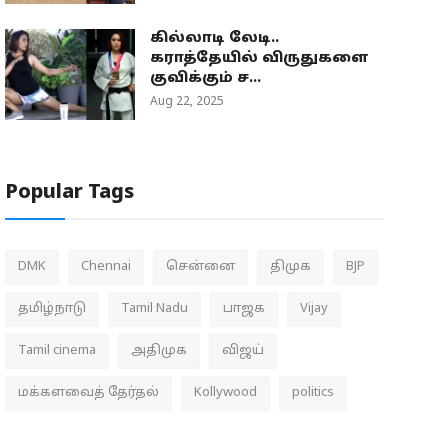
கில்லாடி லேடி..
கராத்தேயில் விருதுகளை
குவிக்கும் ச...
Aug 22, 2025
Popular Tags
DMK
Chennai
சென்னை
திமுக
BJP
தமிழ்நாடு
Tamil Nadu
பாஜக
Vijay
Tamil cinema
அதிமுக
விஜய்
மக்களவைத் தேர்தல்
Kollywood
politics