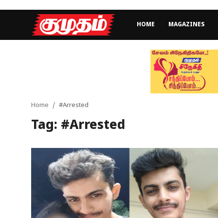
HOME
MAGAZINES
Home
Magazines
Games
Home
#Arrested
Tag: #Arrested
Cinema
Videos
Health
Sports
Special Story