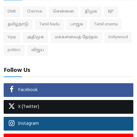
DMK
Chennai
சென்னை
திமுக
BJP
தமிழ்நாடு
Tamil Nadu
பாஜக
Tamil cinema
Vijay
அதிமுக
மக்களவைத் தேர்தல்
Kollywood
politics
விஜய்
Follow Us
Facebook
X (Twitter)
Instagram