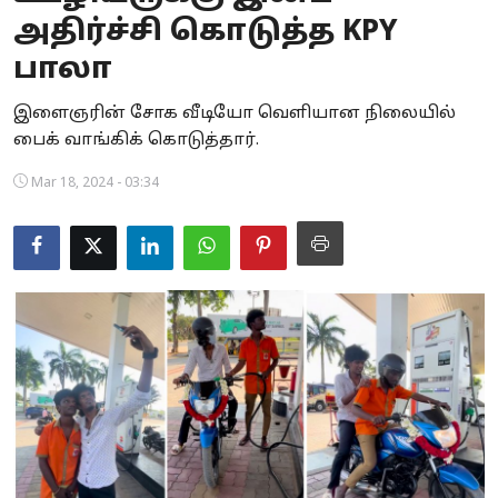
அதிர்ச்சி கொடுத்த KPY
Business
பாலா
Crime
இளைஞரின் சோக வீடியோ வெளியான நிலையில்
Tamilnadu
பைக் வாங்கிக் கொடுத்தார்.
National
Mar 18, 2024 - 03:34
World
Astrology
Spirituality
Weather
Politics