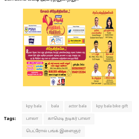
kpy bala
bala
actor bala
kpy bala bike gift
Tags:
பாலா
காமெடி நடிகர் பாலா
பெட்ரோல் பங்க் இளைஞர்