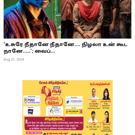
‘உசுரே நீதானே நீதானே.... நிழலா உன் கூட
நானே.....’; வைப்...
Aug 21, 2024