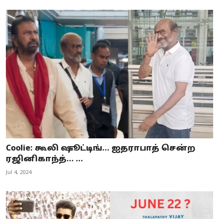
Coolie: கூலி ஷூட்டிங்... ஐதராபாத் சென்ற
ரஜினிகாந்த்... ...
Jul 4, 2024