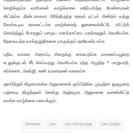
செழிக்கும்க வாரிசுகள் வாழ்க்கைல எதிர்பார்த்த மேன்மைகள்
கிட்டும்க. நீண்டகாலமா பிரிந்திருந்த உறவும் நட்பும் மீண்டும் வந்து
சேரக்கூடிய காலகட்டம்க வாழ்க்கைத் துணைவர்கிட்டே விட்டுக்
கொடுத்துப் போறதும் பழைய மனக்கசப்பை மறக்கறதும் அவசியம்க.
தேவையற்ற வாக்குறுதிகளை யாகுக்கும் தரவேண்டாம்க
புதிய வாகன அமைப்பு சிலருக்கு கைகூடும்க வாகனப்பழுதை
உடனுக்குடன் சீர் செய்யறது அவசியம்க ரத்த அழுத்த * மாறுபாடு
,
சர்க்கரை
,
அலர்ஜி. கண் உபாதைகள் வரலாம்க
ஞாயிற்றுக் கிழமைகள்ல அனுமனைக் கும்பிடுங்க. முடிஞ்சா ஒருமுறை
பஞ்சவடி திருத்தலம் சென்று அஞ்சுமுக அனுமனை வணங்கிட்டு
வாங்க வாழ்க்கை மமைக்கும்.
Simmam
Leo
Leo Horoscope
Leo Zodiac