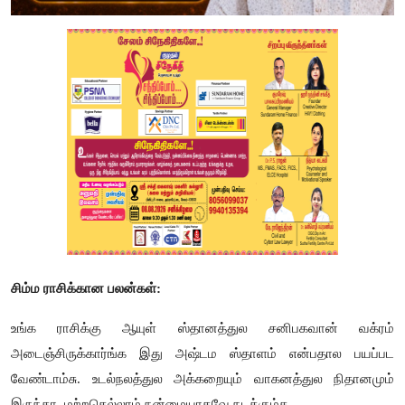
சிம்ம ராசிக்கான பலன்கள்:
உங்க ராசிக்கு ஆயுள் ஸ்தானத்துல சனிபகவான் வக்ரம்
அடைஞ்சிருக்கார்ங்க இது அஷ்டம ஸ்தாளம் என்பதால பயப்பட
வேண்டாம்சு. உடல்நலத்துல அக்கறையும் வாகனத்துல நிதானமும்
இருந்தா
,
மற்றதெல்லாம் நன்மையாகவே நடக்கும்க.