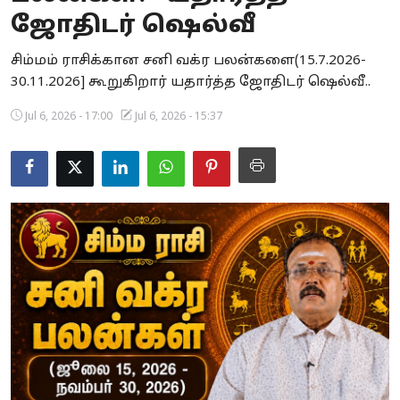
ஜோதிடர் ஷெல்வீ
Business
சிம்மம் ராசிக்கான சனி வக்ர பலன்களை(15.7.2026-
Crime
30.11.2026] கூறுகிறார் யதார்த்த ஜோதிடர் ஷெல்வீ..
Tamilnadu
Jul 6, 2026 - 17:00
Jul 6, 2026 - 15:37
National
World
Astrology
Spirituality
Weather
Politics