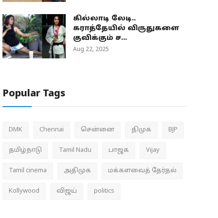
கில்லாடி லேடி..
கராத்தேயில் விருதுகளை
குவிக்கும் ச...
Aug 22, 2025
Popular Tags
DMK
Chennai
சென்னை
திமுக
BJP
தமிழ்நாடு
Tamil Nadu
பாஜக
Vijay
Tamil cinema
அதிமுக
மக்களவைத் தேர்தல்
Kollywood
விஜய்
politics