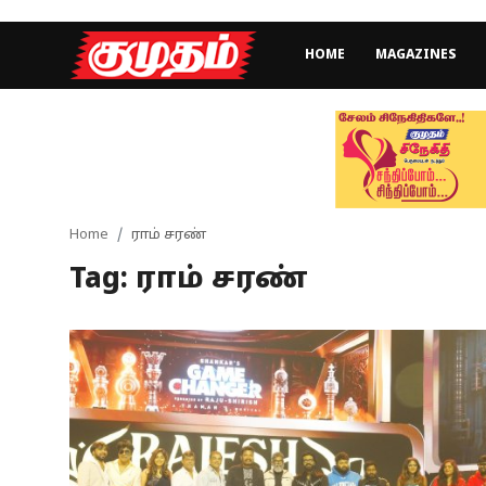
HOME
MAGAZINES
Home
Magazines
Games
Home
ராம் சரண்
Tag: ராம் சரண்
Cinema
Videos
Health
Sports
Special Story