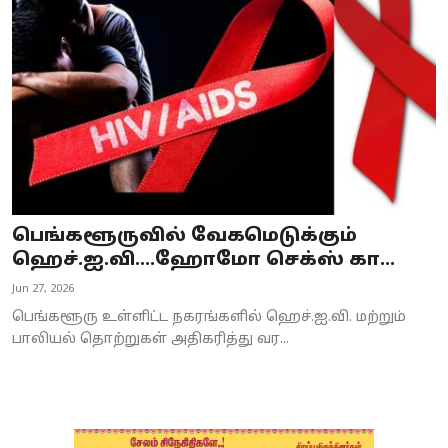
Business
Crime
Tamilnadu
National
World
பெங்களூருவில் வேகமெடுக்கும்
Astrology
ஹெச்.ஐ.வி....ஹோமோ செக்ஸ் கா...
Jun 27, 2026
Spirituality
பெங்களூரு உள்ளிட்ட நகரங்களில் ஹெச்.ஐ.வி. மற்றும்
Weather
பாலியல் தொற்றுகள் அதிகரித்து வர...
Politics