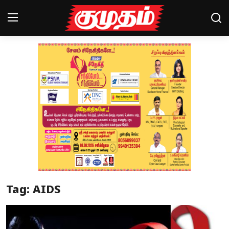
Home
Magazines
Games
Cinema
Videos
Health
Tag: AIDS
Sports
Special Story